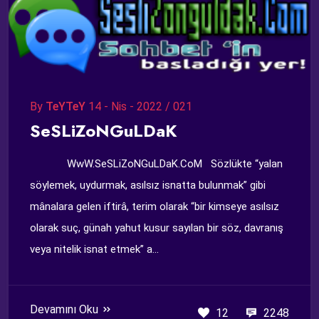
By
TeYTeY
14 - Nis - 2022 / 021
SeSLiZoNGuLDaK
WwW.SeSLiZoNGuLDaK.CoM Sözlükte “yalan
söylemek, uydurmak, asılsız isnatta bulunmak” gibi
mânalara gelen iftirâ, terim olarak “bir kimseye asılsız
olarak suç, günah yahut kusur sayılan bir söz, davranış
veya nitelik isnat etmek” a...
Devamını Oku
12
2248